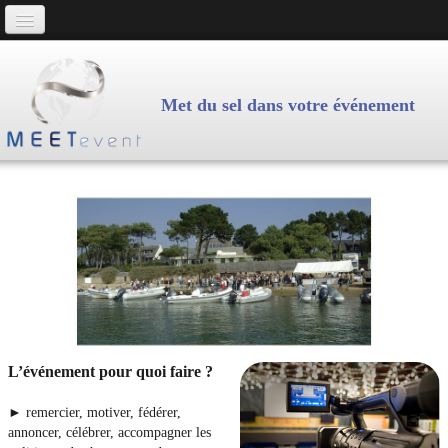
Accueil
Plaquette MeetEvent
Met du sel dans votre événement
MeetEvent
Cohésion d'équipe
Evenements
Infrastructure
Actions
Repéres
Contact
L’événement pour quoi faire ?
► remercier, motiver, fédérer,
annoncer, célébrer, accompagner les